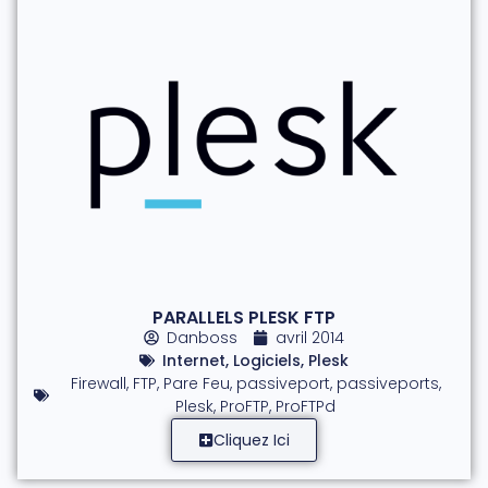
PARALLELS PLESK FTP
Danboss
avril 2014
Internet
,
Logiciels
,
Plesk
Firewall
,
FTP
,
Pare Feu
,
passiveport
,
passiveports
,
Plesk
,
ProFTP
,
ProFTPd
Cliquez Ici