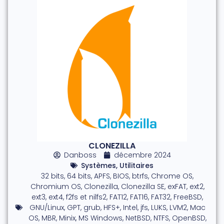
CLONEZILLA
Danboss
décembre 2024
Systèmes
,
Utilitaires
32 bits
,
64 bits
,
APFS
,
BIOS
,
btrfs
,
Chrome OS
,
Chromium OS
,
Clonezilla
,
Clonezilla SE
,
exFAT
,
ext2
,
ext3
,
ext4
,
f2fs et nilfs2
,
FAT12
,
FAT16
,
FAT32
,
FreeBSD
,
GNU/Linux
,
GPT
,
grub
,
HFS+
,
Intel
,
jfs
,
LUKS
,
LVM2
,
Mac
OS
,
MBR
,
Minix
,
MS Windows
,
NetBSD
,
NTFS
,
OpenBSD
,